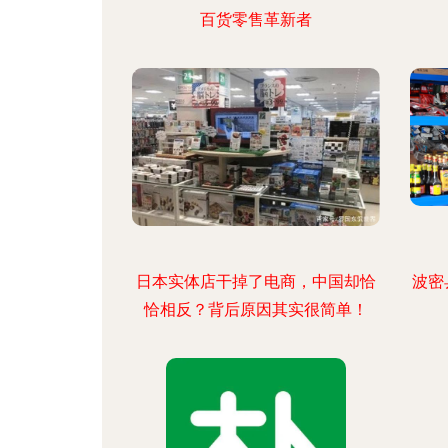
百货零售革新者
日本实体店干掉了电商，中国却恰
波密
恰相反？背后原因其实很简单！